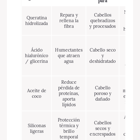
para
No abus
Repara y
Cabellos
Queratina
altern
rellena la
quebradizos
hidrolizada
con
fibra
y procesados
hidrata
En cli
muy
Ácido
Humectantes
Cabello seco
húme
hialurónico
que atraen
y
pued
/ glicerina
agua
deshidratado
aument
frizz
Reduce
Usar c
pérdida de
Cabello
Aceite de
moderac
proteínas,
poroso y
coco
en cabe
aporta
dañado
muy fi
lípidos
Acumul
Protección
Cabellos
usar
Siliconas
térmica y
secos y
shamp
ligeras
brillo
encrespados
clarific
temporal
ocasio