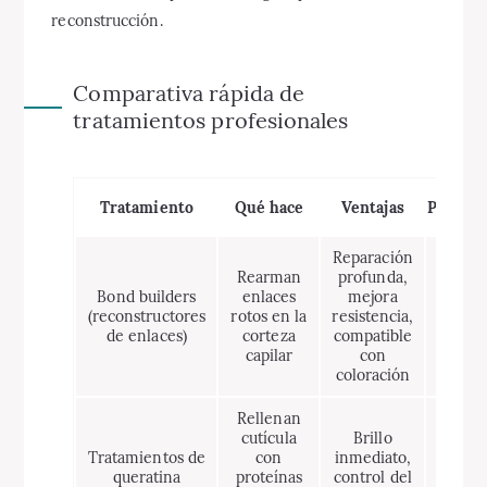
reconstrucción.
Comparativa rápida de
tratamientos profesionales
Tratamiento
Qué hace
Ventajas
Perjuic
Reparación
Rearman
profunda,
Bond builders
enlaces
mejora
Puede 
(reconstructores
rotos en la
resistencia,
sesion
de enlaces)
corteza
compatible
capilar
con
coloración
Rellenan
cutícula
Brillo
Algu
Tratamientos de
con
inmediato,
quími
queratina
proteínas
control del
repar