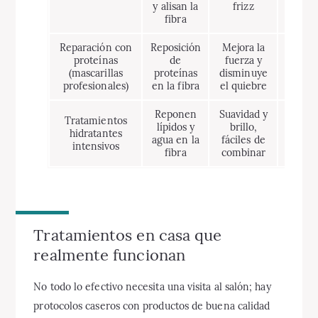
y alisan la
frizz
dañ
fibra
Reparación con
Reposición
Mejora la
Si s
proteínas
de
fuerza y
dejar
(mascarillas
proteínas
disminuye
a
profesionales)
en la fibra
el quiebre
Reponen
Suavidad y
Tratamientos
lípidos y
brillo,
No r
hidratantes
agua en la
fáciles de
rot
intensivos
fibra
combinar
Tratamientos en casa que
realmente funcionan
No todo lo efectivo necesita una visita al salón; hay
protocolos caseros con productos de buena calidad