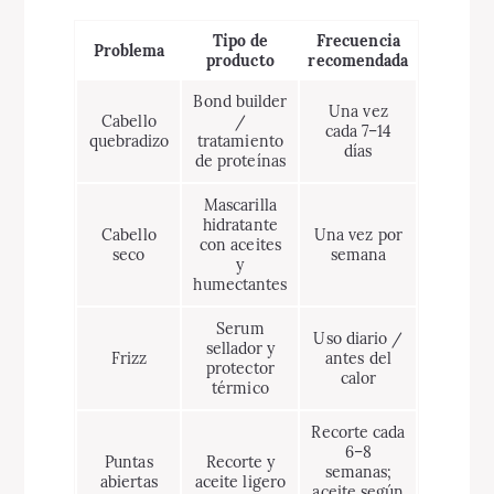
Tipo de
Frecuencia
Problema
producto
recomendada
Bond builder
Una vez
Cabello
/
cada 7–14
quebradizo
tratamiento
días
de proteínas
Mascarilla
hidratante
Cabello
Una vez por
con aceites
seco
semana
y
humectantes
Serum
Uso diario /
sellador y
Frizz
antes del
protector
calor
térmico
Recorte cada
6–8
Puntas
Recorte y
semanas;
abiertas
aceite ligero
aceite según