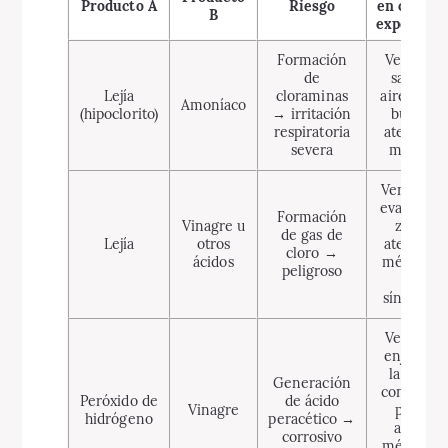
Producto A
Riesgo
en caso de
B
exposició
Formación
Ventilar,
de
salir al
Lejía
cloraminas
aire libre,
Amoníaco
(hipoclorito)
→ irritación
buscar
respiratoria
atención
severa
médica
Ventilar y
evacuar la
Formación
Vinagre u
zona;
de gas de
Lejía
otros
atención
cloro →
ácidos
médica si
peligroso
hay
síntomas
Ventilar,
enjuagar
la zona
Generación
con agua,
Peróxido de
de ácido
Vinagre
pedir
hidrógeno
peracético →
ayuda
corrosivo
médica si