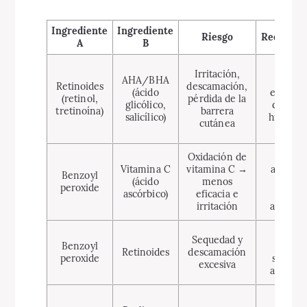
Ingrediente
Ingrediente
Riesgo
Recomend
A
B
Alter
Irritación,
AHA/BHA
noche
Retinoides
descamación,
(ácido
espacia
(retinol,
pérdida de la
glicólico,
días; us
tretinoína)
barrera
salicílico)
hidratac
cutánea
SPF
Oxidación de
Separ
Vitamina C
vitamina C →
aplicac
Benzoyl
(ácido
menos
(mañan
peroxide
ascórbico)
eficacia e
noche
irritación
alternar
Usar 
Sequedad y
Benzoyl
rutin
Retinoides
descamación
peroxide
separad
excesiva
alternar
Evita