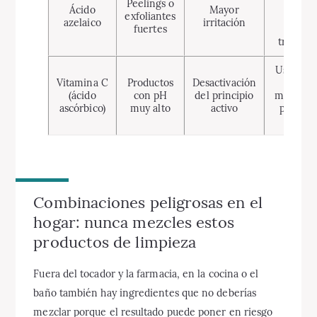
Peelings o
aplica
Ácido
Mayor
exfoliantes
conjun
azelaico
irritación
fuertes
espac
tratami
Usar vit
Vitamina C
Productos
Desactivación
C por 
(ácido
con pH
del principio
mañana 
ascórbico)
muy alto
activo
piel lim
sec
Combinaciones peligrosas en el
hogar: nunca mezcles estos
productos de limpieza
Fuera del tocador y la farmacia, en la cocina o el
baño también hay ingredientes que no deberías
mezclar porque el resultado puede poner en riesgo