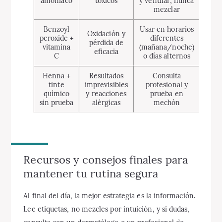
amoníaco
tóxicos
y ventilar; nunca
mezclar
Benzoyl
Usar en horarios
Oxidación y
peroxide +
diferentes
pérdida de
vitamina
(mañana/noche)
eficacia
C
o días alternos
Henna +
Resultados
Consulta
tinte
imprevisibles
profesional y
químico
y reacciones
prueba en
sin prueba
alérgicas
mechón
Recursos y consejos finales para
mantener tu rutina segura
Al final del día, la mejor estrategia es la información.
Lee etiquetas, no mezcles por intuición, y si dudas,