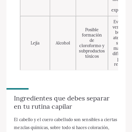
hay
exposición
Evacuar,
ventilar y
Posible
buscar
formación
atención
de
Lejía
Alcohol
si hay
cloroformo y
mareo o
subproductos
dificultad
tóxicos
para
respirar
Ingredientes que debes separar
en tu rutina capilar
El cabello y el cuero cabelludo son sensibles a ciertas
mezclas químicas, sobre todo si haces coloración,