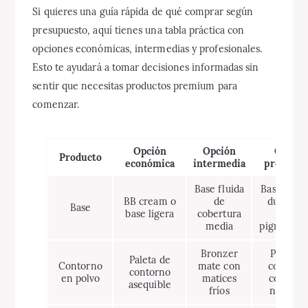
Si quieres una guía rápida de qué comprar según
presupuesto, aquí tienes una tabla práctica con
opciones económicas, intermedias y profesionales.
Esto te ayudará a tomar decisiones informadas sin
sentir que necesitas productos premium para
comenzar.
Opción
Opción
Opción
Producto
económica
intermedia
profesion
Base fluida
Base de la
BB cream o
de
duración
Base
base ligera
cobertura
alta
media
pigmentac
Bronzer
Paleta d
Paleta de
Contorno
mate con
contorn
contorno
en polvo
matices
con ton
asequible
fríos
neutrale