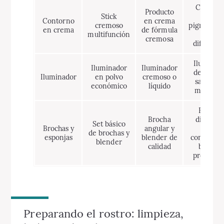
Crema d
Producto
Stick
alta
Contorno
en crema
cremoso
pigmentac
en crema
de fórmula
multifunción
y fácil
cremosa
difumina
Iluminad
Iluminador
Iluminador
de acaba
Iluminador
en polvo
cremoso o
satinado
económico
líquido
modulab
Brocha
Brocha
diseñada
Set básico
Brochas y
angular y
para
de brochas y
esponjas
blender de
contourin
blender
calidad
blende
profesion
Preparando el rostro: limpieza,