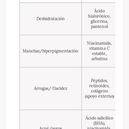
Re
Ácido
a
hialurónico,
Deshidratación
for
glicerina,
hidr
pantenol
inte
Inh
Niacinamida,
sín
vitamina C
Manchas/hiperpigmentación
mel
estable,
uni
arbutina
Est
Péptidos,
pro
retinoides,
Arrugas/ flacidez
colágeno
col
(apoyo externo)
mej
fi
Pe
Ácido salicílico
en 
(BHA),
re
Acné/poros
niacinamida,