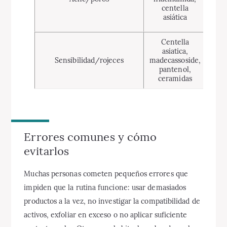
s
centella
c
asiática
infl
Centella
Ca
asiatica,
rep
Sensibilidad/rojeces
madecassoside,
bar
pantenol,
re
ceramidas
irr
Errores comunes y cómo
evitarlos
Muchas personas cometen pequeños errores que
impiden que la rutina funcione: usar demasiados
productos a la vez, no investigar la compatibilidad de
activos, exfoliar en exceso o no aplicar suficiente